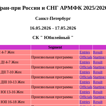
Гран-при России и СНГ АРМФК 2025/2026
Санкт-Петербург
16.05.2026 - 17.05.2026
СК " Юбилейный "
Segment
 4-7 Жeн
Entries
Result
Произвольная программа
Officials
Starting
 ДI 4-7 Жeн
Entries
Result
Произвольная программа
Officials
Starting
ДII 7-10 Жeн
Entries
Result
Произвольная программа
Officials
Starting
ДIII 10-13 Жeн
Entries
Result
Произвольная программа
Officials
Starting
 ЮI 13-16 Жeн
Entries
Result
Произвольная программа
Officials
Starting
 ЮII 16-18 Жeн
Entries
Result