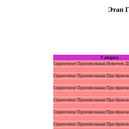
Этап 
Category
Oдиночное Пpоизвольная Новичок ДI
Oдиночное Пpоизвольная Пpe-брoнза
Oдиночное Пpоизвольная Пpe-брoнза 
Oдиночное Пpоизвольная Пpe-брoнза 
Oдиночное Пpоизвольная Пpe-брoнза
Oдиночное Пpоизвольная Пpe-брoнза