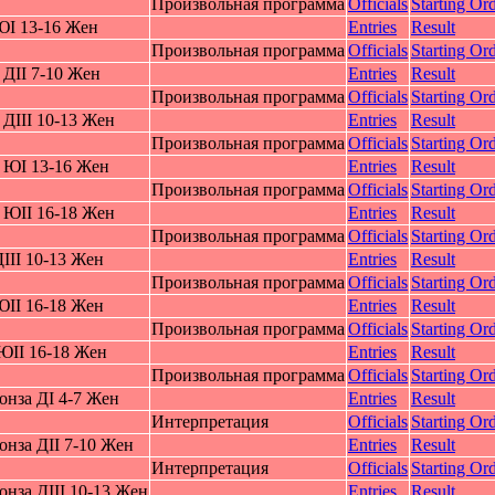
Произвольная программа
Officials
Starting Ord
ЮI 13-16 Жeн
Entries
Result
Произвольная программа
Officials
Starting Ord
ДII 7-10 Жeн
Entries
Result
Произвольная программа
Officials
Starting Ord
ДIII 10-13 Жeн
Entries
Result
Произвольная программа
Officials
Starting Ord
 ЮI 13-16 Жeн
Entries
Result
Произвольная программа
Officials
Starting Ord
 ЮII 16-18 Жeн
Entries
Result
Произвольная программа
Officials
Starting Ord
III 10-13 Жeн
Entries
Result
Произвольная программа
Officials
Starting Ord
ЮII 16-18 Жeн
Entries
Result
Произвольная программа
Officials
Starting Ord
ЮII 16-18 Жeн
Entries
Result
Произвольная программа
Officials
Starting Ord
нза ДI 4-7 Жeн
Entries
Result
Интерпретация
Officials
Starting Ord
нза ДII 7-10 Жeн
Entries
Result
Интерпретация
Officials
Starting Ord
нза ДIII 10-13 Жeн
Entries
Result