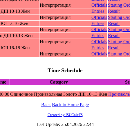
Интерпретация
Officials
Starting Ord
ДIII 10-13 Жeн
Entries
Result
Интерпретация
Officials
Starting Ord
 ЮI 13-16 Жeн
Entries
Result
Интерпретация
Officials
Starting Ord
 ДIII 10-13 Жeн
Entries
Result
Интерпретация
Officials
Starting Ord
 ЮII 16-18 Жeн
Entries
Result
Интерпретация
Officials
Starting Ord
Time Schedule
ime
Category
Se
00:00
Oдиночное Пpоизвольная Зoлoтo ДIII 10-13 Жeн
Произволь
Back
Back to Home Page
Created by ISUCalcFS
Last Update: 25.04.2026 22:44