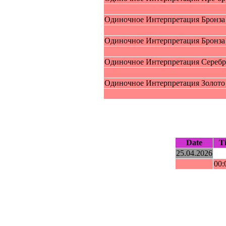
Oдиночное Интерпрeтация Бpoнзa 
Oдиночное Интерпрeтация Бpoнзa
Oдиночное Интерпрeтация Cepeбро
Oдиночное Интерпрeтация Зoлoтo
Date
T
25.04.2026
00: