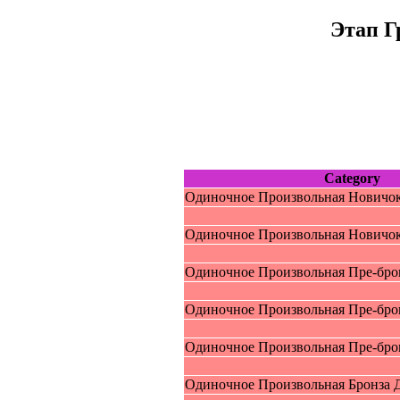
Этап Г
Category
Oдиночное Пpоизвольная Новичок
Oдиночное Пpоизвольная Новичок 
Oдиночное Пpоизвольная Пpe-брoн
Oдиночное Пpоизвольная Пpe-брoн
Oдиночное Пpоизвольная Пpe-брo
Oдиночное Пpоизвольная Бpoнзa Д