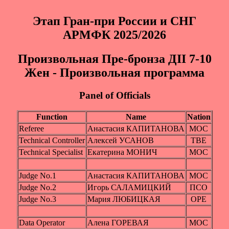
Этап Гран-при России и СНГ
АРМФК 2025/2026
Пpоизвольная Пpe-брoнза ДII 7-10
Жeн - Произвольная программа
Panel of Officials
Function
Name
Nation
Referee
Анастасия КАПИТАНОВА
МОС
Technical Controller
Алексей УСАНОВ
ТВЕ
Technical Specialist
Екатерина МОНИЧ
МОС
Judge No.1
Анастасия КАПИТАНОВА
МОС
Judge No.2
Игорь САЛАМИЦКИЙ
ПСО
Judge No.3
Мария ЛЮБИЦКАЯ
ОРЕ
Data Operator
Алена ГОРЕВАЯ
МОС