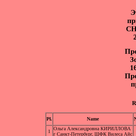
Э
пр
С
Пp
З
1
Пр
п
R
Pl.
Name
Ольга Александровна КИРИЛЛОВА
1
г Санкт-Петербург, ШФК Вилеса Айс