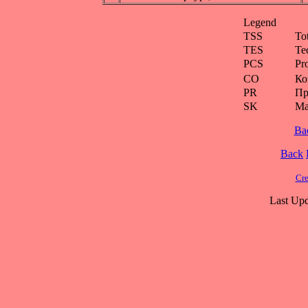
Legend
TSS
To
TES
Te
PCS
Pr
CO
Ко
PR
Пр
SK
Ма
Ba
Back
Cre
Last Upd