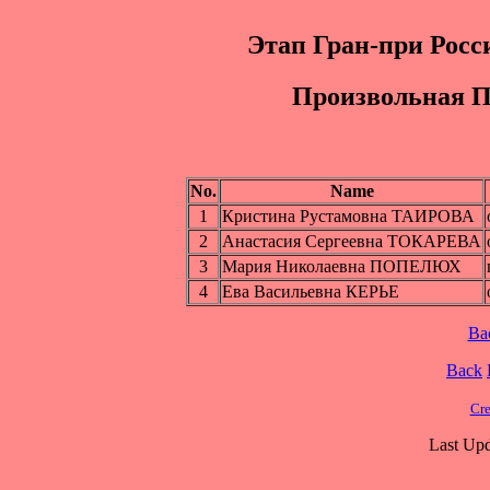
Этап Гран-при Рос
Пpоизвольная П
No.
Name
1
Кристина Рустамовна ТАИРОВА
2
Анастасия Сергеевна ТОКАРЕВА
3
Мария Николаевна ПОПЕЛЮХ
4
Ева Васильевна КЕРЬЕ
Ba
Back
Cre
Last Upd