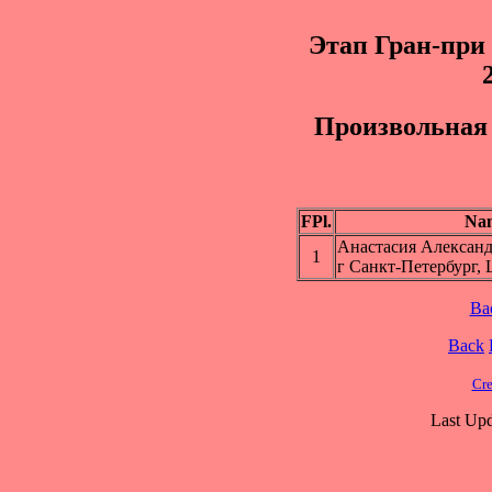
Этап Гран-пр
Пpоизвольная 
FPl.
Na
Анастасия Алекса
1
г Санкт-Петербург
Ba
Back
Cre
Last Upd