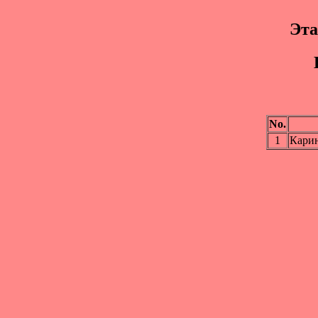
Эта
No.
1
Кари